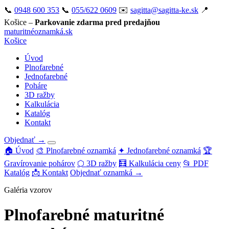
📞
0948 600 353
📞
055/622 0609
✉️
sagitta@sagitta-ke.sk
📍
Košice –
Parkovanie zdarma pred predajňou
maturitné
oznamká
.sk
Košice
Úvod
Plnofarebné
Jednofarebné
Poháre
3D ražby
Kalkulácia
Katalóg
Kontakt
Objednať →
🏠 Úvod
🎨 Plnofarebné oznamká
✦ Jednofarebné oznamká
🏆
Gravírovanie pohárov
⬡ 3D ražby
🧮 Kalkulácia ceny
📂 PDF
Katalóg
📩 Kontakt
Objednať oznamká →
Galéria vzorov
Plnofarebné maturitné