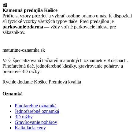
🏪
Kamenná predajňa Košice
Príďte si vzory prezrieť a vybrať osobne priamo u nás. K dispozícii
sú fyzické vzorky všetkých typov tlače. Pred predajňou je
parkovanie zdarma
— vždy voľné parkovacie miesta pre
zákazníkov.
maturitne-
oznamka
.sk
Vaša špecializovaná tlačiareň maturitných oznamiek v Košiciach.
Plnofarebná tlač, jednofarebné klasiky, gravírovanie pohárov a
prémiové 3D ražby.
Rýchle dodanie
Košice
Prémiová kvalita
Oznamká
Plnofarebné oznamká
Jednofarebné oznamká
3D ražby
Gravírovanie pohárov
Kalkulácia ceny