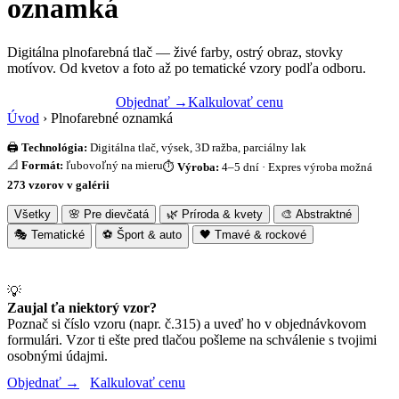
oznamká
Digitálna plnofarebná tlač — živé farby, ostrý obraz, stovky
motívov. Od kvetov a foto až po tematické vzory podľa odboru.
Objednať →
Kalkulovať cenu
Úvod
›
Plnofarebné oznamká
🖨️
Technológia:
Digitálna tlač, výsek, 3D ražba, parciálny lak
📐
Formát:
ľubovoľný na mieru
⏱️
Výroba:
4–5 dní · Expres výroba možná
273 vzorov v galérii
Všetky
🌸 Pre dievčatá
🌿 Príroda & kvety
🎨 Abstraktné
🎭 Tematické
⚽ Šport & auto
🖤 Tmavé & rockové
💡
Zaujal ťa niektorý vzor?
Poznač si číslo vzoru (napr. č.315) a uveď ho v objednávkovom
formulári. Vzor ti ešte pred tlačou pošleme na schválenie s tvojimi
osobnými údajmi.
Objednať →
Kalkulovať cenu