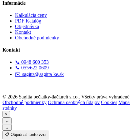
Informácie
Kalkulácia ceny
PDF Katalóg
Objednávka
Kontakt
Obchodné podmienky
Kontakt
📞
0948 600 353
📞
055/622 0609
✉️
sagitta@sagitta-ke.sk
📍
Košice
© 2026 Sagitta pečiatky-tlačiareň s.r.o.. Všetky práva vyhradené.
Obchodné podmienky
Ochrana osobných údajov
Cookies
Mapa
stránky
×
←
→
📋 Objednať tento vzor